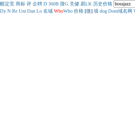
醒
定
竞
商
标
评
企
聘
D
360
B
搜
G
关健
易
LK
历史
价格
Dy
N
Re
Uni
Dan
Lo
名城
Who
Who
价格
[
微
]
墙
dog
Dom域名网