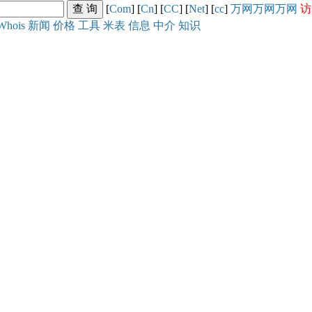
[
Com
] [
Cn
] [
CC
] [
Net
] [
cc
]
万网
万网
万网
访
Whois
新闻
价格
工具
米表
信息
中介
知识