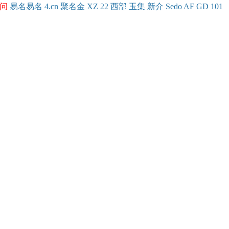
问
易名
易
名
4.cn
聚名
金
XZ
22
西部
玉
集
新
介
Se
do
AF
GD
101