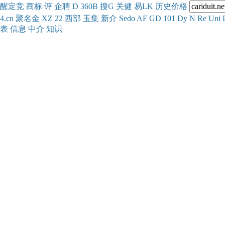
醒
定
竞
商
标
评
企
聘
D
360
B
搜
G
关健
易
LK
历史
价格
4.cn
聚名
金
XZ
22
西部
玉
集
新
介
Se
do
AF
GD
101
Dy
N
Re
Uni
表
信息
中介
知识