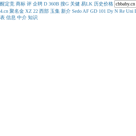
醒
定
竞
商
标
评
企
聘
D
360
B
搜
G
关健
易
LK
历史
价格
4.cn
聚名
金
XZ
22
西部
玉
集
新
介
Se
do
AF
GD
101
Dy
N
Re
Uni
表
信息
中介
知识