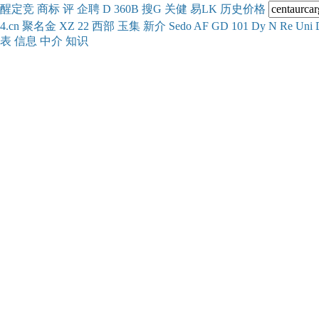
醒
定
竞
商
标
评
企
聘
D
360
B
搜
G
关健
易
LK
历史
价格
4.cn
聚名
金
XZ
22
西部
玉
集
新
介
Se
do
AF
GD
101
Dy
N
Re
Uni
表
信息
中介
知识