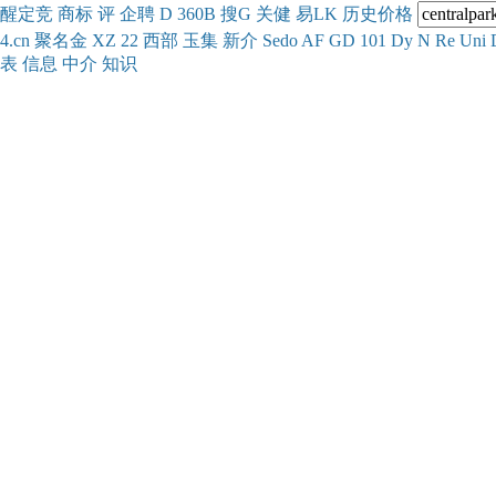
醒
定
竞
商
标
评
企
聘
D
360
B
搜
G
关健
易
LK
历史
价格
4.cn
聚名
金
XZ
22
西部
玉
集
新
介
Se
do
AF
GD
101
Dy
N
Re
Uni
表
信息
中介
知识