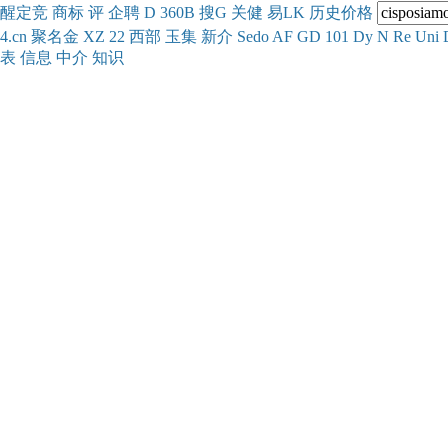
醒
定
竞
商
标
评
企
聘
D
360
B
搜
G
关健
易
LK
历史
价格
4.cn
聚名
金
XZ
22
西部
玉
集
新
介
Se
do
AF
GD
101
Dy
N
Re
Uni
表
信息
中介
知识