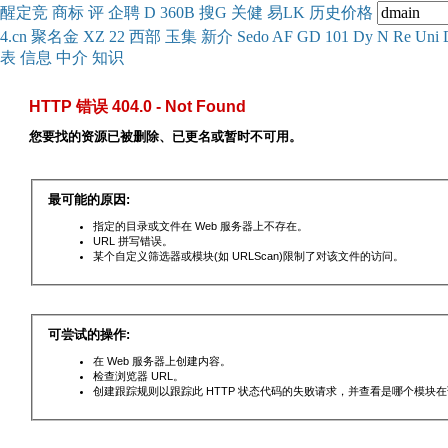
醒
定
竞
商
标
评
企
聘
D
360
B
搜
G
关健
易
LK
历史
价格
4.cn
聚名
金
XZ
22
西部
玉
集
新
介
Se
do
AF
GD
101
Dy
N
Re
Uni
表
信息
中介
知识