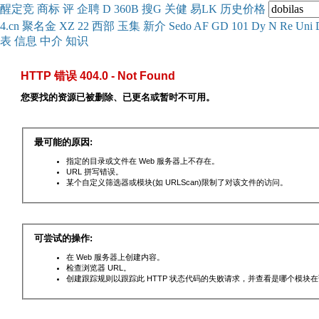
醒
定
竞
商
标
评
企
聘
D
360
B
搜
G
关健
易
LK
历史
价格
4.cn
聚名
金
XZ
22
西部
玉
集
新
介
Se
do
AF
GD
101
Dy
N
Re
Uni
表
信息
中介
知识