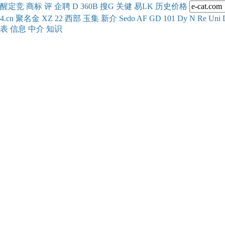
醒
定
竞
商
标
评
企
聘
D
360
B
搜
G
关健
易
LK
历史
价格
4.cn
聚名
金
XZ
22
西部
玉
集
新
介
Se
do
AF
GD
101
Dy
N
Re
Uni
表
信息
中介
知识