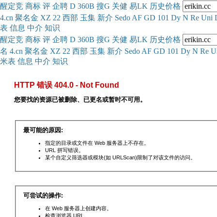
醒
定
竞
商
标
评
企
聘
D
360
B
搜
G
关健
易
LK
历史
价格
4.cn
聚名
金
XZ
22
西部
玉
集
新
介
Se
do
AF
GD
101
Dy
N
Re
Uni
表
信息
中介
知识