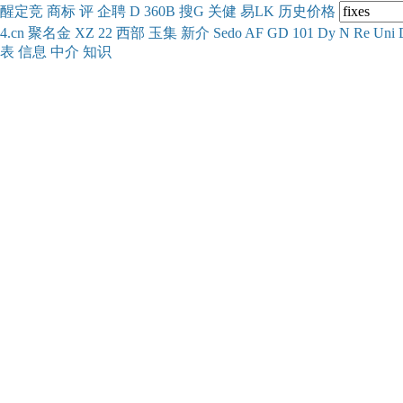
醒
定
竞
商
标
评
企
聘
D
360
B
搜
G
关健
易
LK
历史
价格
4.cn
聚名
金
XZ
22
西部
玉
集
新
介
Se
do
AF
GD
101
Dy
N
Re
Uni
表
信息
中介
知识