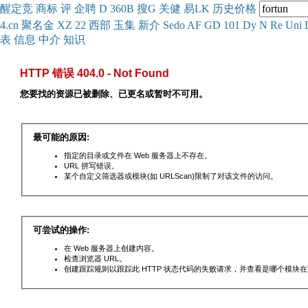
醒
定
竞
商
标
评
企
聘
D
360
B
搜
G
关健
易
LK
历史
价格
4.cn
聚名
金
XZ
22
西部
玉
集
新
介
Se
do
AF
GD
101
Dy
N
Re
Uni
表
信息
中介
知识