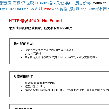
醒
定
竞
商
标
评
企
聘
D
360
B
搜
G
关健
易
LK
历史
价格
Dy
N
Re
Uni
Dan
Lo
名城
Who
Who
价格
[
微
]
墙
dog
Dom域名网