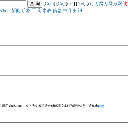
[
Com
] [
Cn
] [
CC
] [
Net
] [
cc
]
万网
万网
万网
访
Whois
新闻
价格
工具
米表
信息
中介
知识