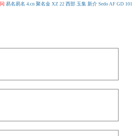
问
易名
易
名
4.cn
聚名
金
XZ
22
西部
玉
集
新
介
Se
do
AF
GD
101