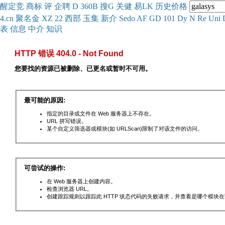
醒
定
竞
商
标
评
企
聘
D
360
B
搜
G
关健
易
LK
历史
价格
4.cn
聚名
金
XZ
22
西部
玉
集
新
介
Se
do
AF
GD
101
Dy
N
Re
Uni
表
信息
中介
知识