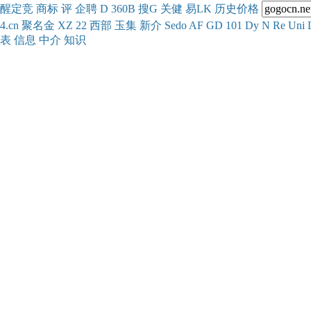
醒
定
竞
商
标
评
企
聘
D
360
B
搜
G
关健
易
LK
历史
价格
4.cn
聚名
金
XZ
22
西部
玉
集
新
介
Se
do
AF
GD
101
Dy
N
Re
Uni
表
信息
中介
知识