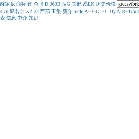
醒
定
竞
商
标
评
企
聘
D
360
B
搜
G
关健
易
LK
历史
价格
4.cn
聚名
金
XZ
22
西部
玉
集
新
介
Se
do
AF
GD
101
Dy
N
Re
Uni
表
信息
中介
知识