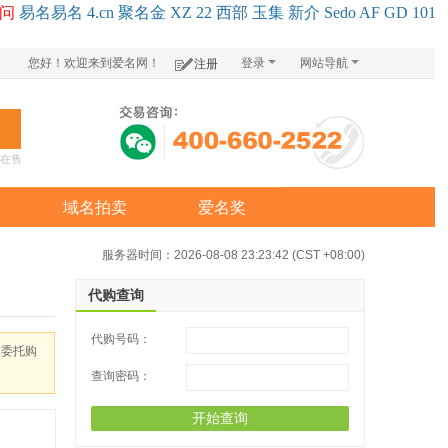
问
易名
易
名
4.cn
聚名
金
XZ
22
西部
玉
集
新
介
Se
do
AF
GD
101