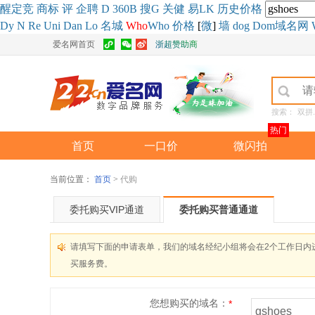
醒
定
竞
商
标
评
企
聘
D
360
B
搜
G
关健
易
LK
历史
价格
Dy
N
Re
Uni
Dan
Lo
名城
Who
Who
价格
[
微
]
墙
dog
Dom域名网