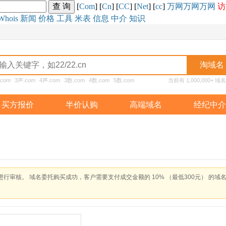
[
Com
] [
Cn
] [
CC
] [
Net
] [
cc
]
万网
万网
万网
访
Whois
新闻
价格
工具
米表
信息
中介
知识