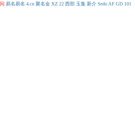
问
易名
易
名
4.cn
聚名
金
XZ
22
西部
玉
集
新
介
Se
do
AF
GD
101