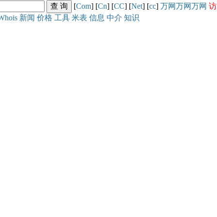
[
Com
] [
Cn
] [
CC
] [
Net
] [
cc
]
万网
万网
万网
访
Whois
新闻
价格
工具
米表
信息
中介
知识