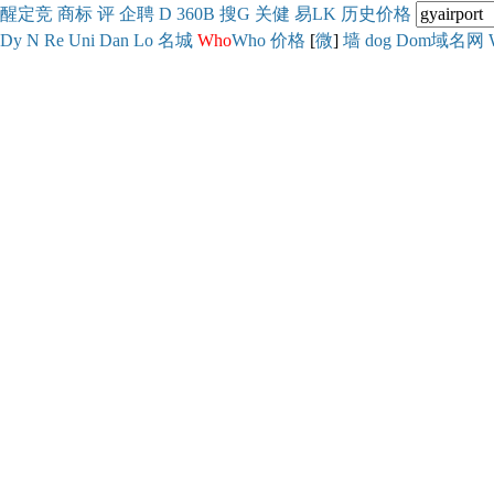
醒
定
竞
商
标
评
企
聘
D
360
B
搜
G
关健
易
LK
历史
价格
Dy
N
Re
Uni
Dan
Lo
名城
Who
Who
价格
[
微
]
墙
dog
Dom域名网