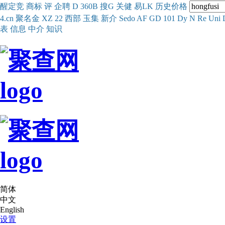
醒
定
竞
商
标
评
企
聘
D
360
B
搜
G
关健
易
LK
历史
价格
4.cn
聚名
金
XZ
22
西部
玉
集
新
介
Se
do
AF
GD
101
Dy
N
Re
Uni
表
信息
中介
知识