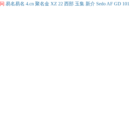
问
易名
易
名
4.cn
聚名
金
XZ
22
西部
玉
集
新
介
Se
do
AF
GD
101