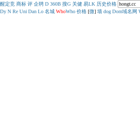
醒
定
竞
商
标
评
企
聘
D
360
B
搜
G
关健
易
LK
历史
价格
Dy
N
Re
Uni
Dan
Lo
名城
Who
Who
价格
[
微
]
墙
dog
Dom域名网