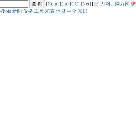
[
Com
] [
Cn
] [
CC
] [
Net
] [
cc
]
万网
万网
万网
访
Whois
新闻
价格
工具
米表
信息
中介
知识