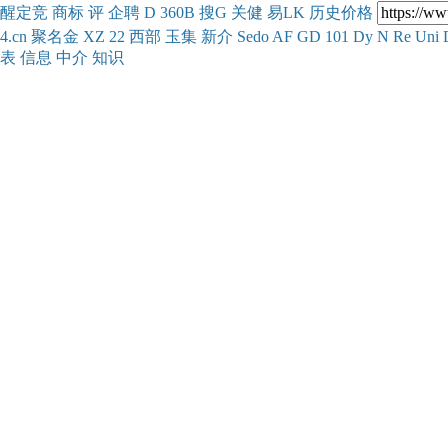
醒
定
竞
商
标
评
企
聘
D
360
B
搜
G
关健
易
LK
历史
价格
4.cn
聚名
金
XZ
22
西部
玉
集
新
介
Se
do
AF
GD
101
Dy
N
Re
Uni
表
信息
中介
知识