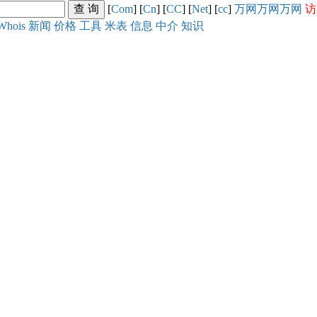
[
Com
] [
Cn
] [
CC
] [
Net
] [
cc
]
万网
万网
万网
访
Whois
新闻
价格
工具
米表
信息
中介
知识