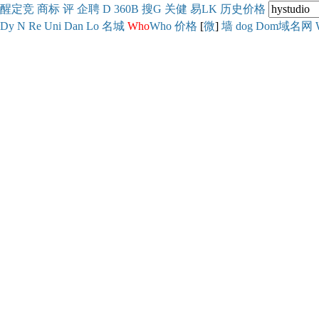
醒
定
竞
商
标
评
企
聘
D
360
B
搜
G
关健
易
LK
历史
价格
Dy
N
Re
Uni
Dan
Lo
名城
Who
Who
价格
[
微
]
墙
dog
Dom域名网