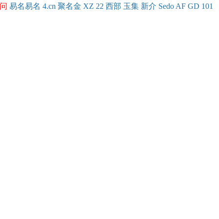
问
易名
易
名
4.cn
聚名
金
XZ
22
西部
玉
集
新
介
Se
do
AF
GD
101