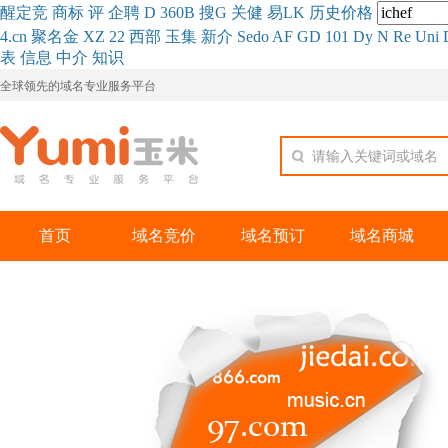
醒
定
竞
商
标
评
企
聘
D
360
B
搜
G
关健
易
LK
历史
价格
4.cn
聚名
金
XZ
22
西部
玉
集
新
介
Se
do
AF
GD
101
Dy
N
Re
Uni
表
信息
中介
知识