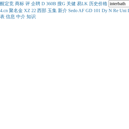
醒
定
竞
商
标
评
企
聘
D
360
B
搜
G
关健
易
LK
历史
价格
4.cn
聚名
金
XZ
22
西部
玉
集
新
介
Se
do
AF
GD
101
Dy
N
Re
Uni
表
信息
中介
知识