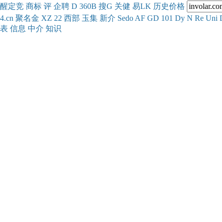
醒
定
竞
商
标
评
企
聘
D
360
B
搜
G
关健
易
LK
历史
价格
4.cn
聚名
金
XZ
22
西部
玉
集
新
介
Se
do
AF
GD
101
Dy
N
Re
Uni
表
信息
中介
知识