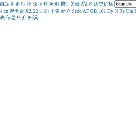
醒
定
竞
商
标
评
企
聘
D
360
B
搜
G
关健
易
LK
历史
价格
4.cn
聚名
金
XZ
22
西部
玉
集
新
介
Se
do
AF
GD
101
Dy
N
Re
Uni
表
信息
中介
知识