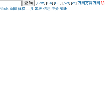
[
Com
] [
Cn
] [
CC
] [
Net
] [
cc
]
万网
万网
万网
访
Whois
新闻
价格
工具
米表
信息
中介
知识