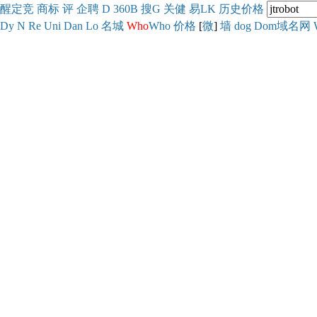
醒
定
竞
商
标
评
企
聘
D
360
B
搜
G
关健
易
LK
历史
价格
Dy
N
Re
Uni
Dan
Lo
名城
Who
Who
价格
[
微
]
墙
dog
Dom域名网