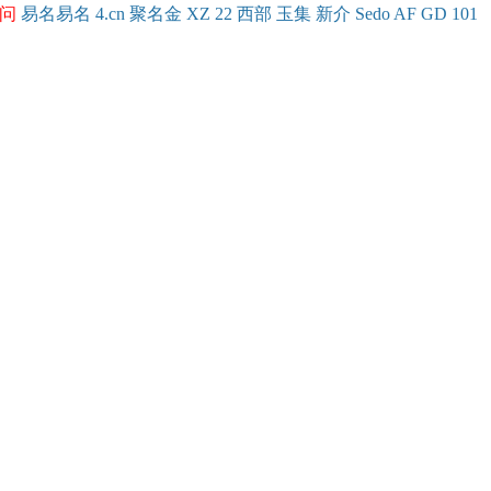
问
易名
易
名
4.cn
聚名
金
XZ
22
西部
玉
集
新
介
Se
do
AF
GD
101