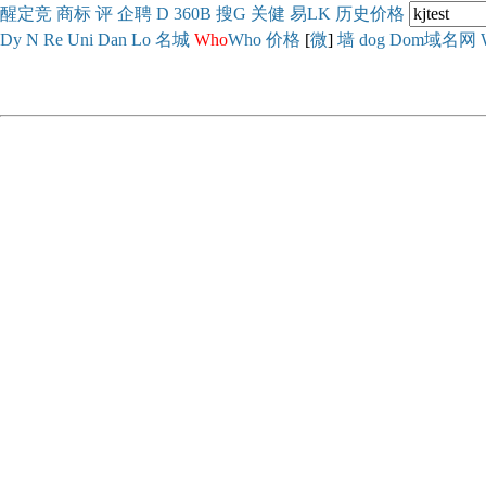
醒
定
竞
商
标
评
企
聘
D
360
B
搜
G
关健
易
LK
历史
价格
Dy
N
Re
Uni
Dan
Lo
名城
Who
Who
价格
[
微
]
墙
dog
Dom域名网