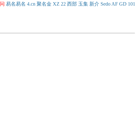
问
易名
易
名
4.cn
聚名
金
XZ
22
西部
玉
集
新
介
Se
do
AF
GD
101