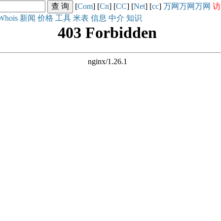
[
Com
] [
Cn
] [
CC
] [
Net
] [
cc
]
万网
万网
万网
访
Whois
新闻
价格
工具
米表
信息
中介
知识