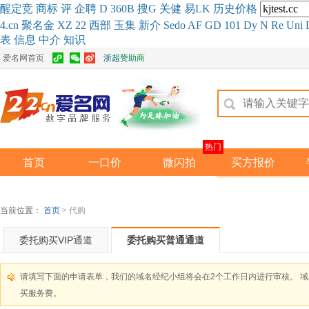
醒
定
竞
商
标
评
企
聘
D
360
B
搜
G
关健
易
LK
历史
价格
4.cn
聚名
金
XZ
22
西部
玉
集
新
介
Se
do
AF
GD
101
Dy
N
Re
Uni
表
信息
中介
知识