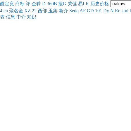
醒
定
竞
商
标
评
企
聘
D
360
B
搜
G
关健
易
LK
历史
价格
4.cn
聚名
金
XZ
22
西部
玉
集
新
介
Se
do
AF
GD
101
Dy
N
Re
Uni
表
信息
中介
知识