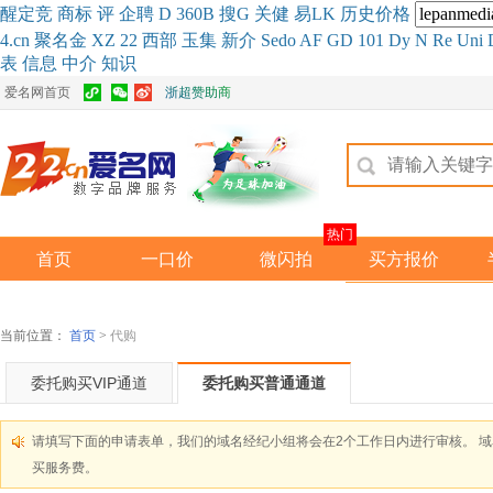
醒
定
竞
商
标
评
企
聘
D
360
B
搜
G
关健
易
LK
历史
价格
4.cn
聚名
金
XZ
22
西部
玉
集
新
介
Se
do
AF
GD
101
Dy
N
Re
Uni
表
信息
中介
知识