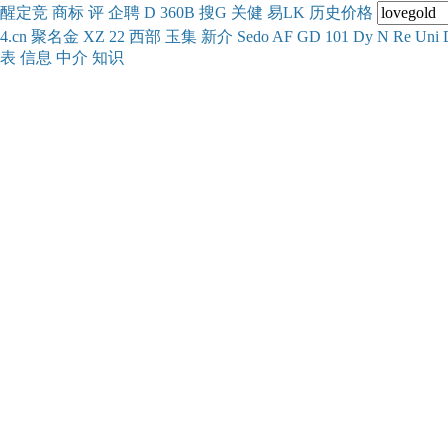
醒
定
竞
商
标
评
企
聘
D
360
B
搜
G
关健
易
LK
历史
价格
4.cn
聚名
金
XZ
22
西部
玉
集
新
介
Se
do
AF
GD
101
Dy
N
Re
Uni
表
信息
中介
知识