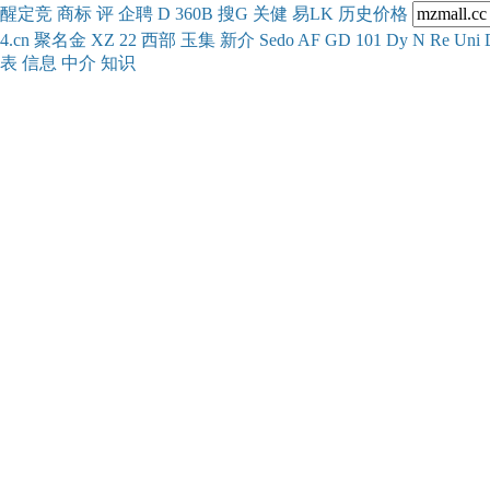
醒
定
竞
商
标
评
企
聘
D
360
B
搜
G
关健
易
LK
历史
价格
4.cn
聚名
金
XZ
22
西部
玉
集
新
介
Se
do
AF
GD
101
Dy
N
Re
Uni
表
信息
中介
知识