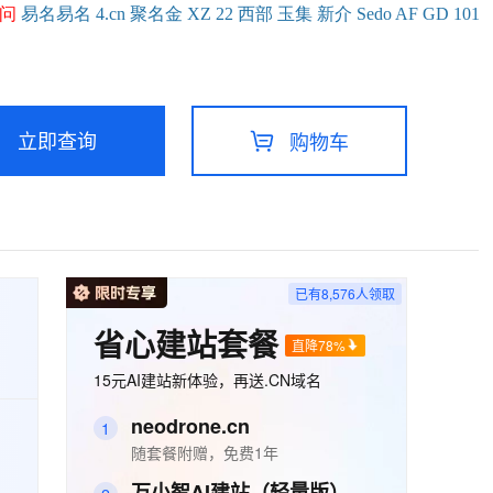
问
易名
易
名
4.cn
聚名
金
XZ
22
西部
玉
集
新
介
Se
do
AF
GD
101