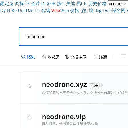
醒
定
竞
商
标
评
企
聘
D
360
B
搜
G
关健
易
LK
历史
价格
Dy
N
Re
Uni
Dan
Lo
名城
Who
Who
价格
[
微
]
墙
dog
Dom域名网