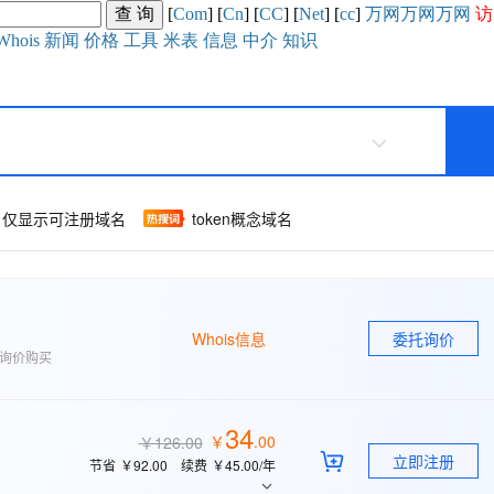
[
Com
] [
Cn
] [
CC
] [
Net
] [
cc
]
万网
万网
万网
访
Whois
新闻
价格
工具
米表
信息
中介
知识