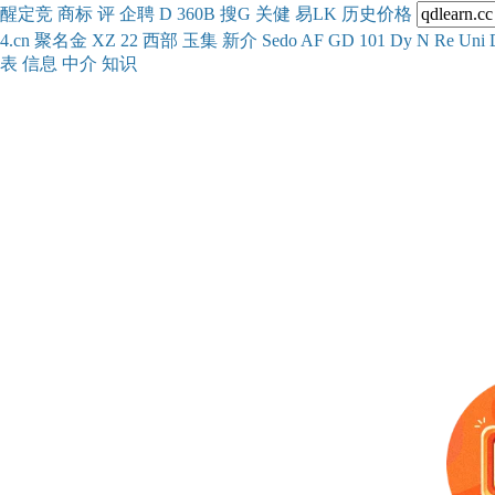
醒
定
竞
商
标
评
企
聘
D
360
B
搜
G
关健
易
LK
历史
价格
4.cn
聚名
金
XZ
22
西部
玉
集
新
介
Se
do
AF
GD
101
Dy
N
Re
Uni
表
信息
中介
知识