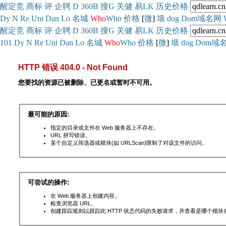
醒
定
竞
商
标
评
企
聘
D
360
B
搜
G
关健
易
LK
历史
价格
Dy
N
Re
Uni
Dan
Lo
名城
Who
Who
价格
[
微
]
墙
dog
Dom域名网