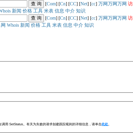
[
Com
] [
Cn
] [
CC
] [
Net
] [
cc
]
万网
万网
万网
访
Whois
新闻
价格
工具
米表
信息
中介
知识