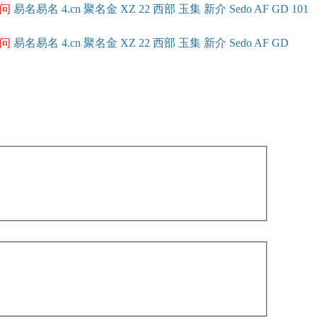
问
易名
易
名
4.cn
聚名
金
XZ
22
西部
玉
集
新
介
Se
do
AF
GD
101