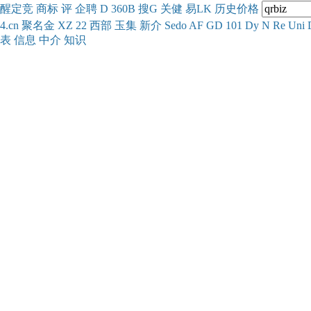
醒
定
竞
商
标
评
企
聘
D
360
B
搜
G
关健
易
LK
历史
价格
4.cn
聚名
金
XZ
22
西部
玉
集
新
介
Se
do
AF
GD
101
Dy
N
Re
Uni
表
信息
中介
知识