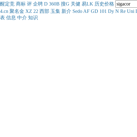
醒
定
竞
商
标
评
企
聘
D
360
B
搜
G
关健
易
LK
历史
价格
4.cn
聚名
金
XZ
22
西部
玉
集
新
介
Se
do
AF
GD
101
Dy
N
Re
Uni
表
信息
中介
知识