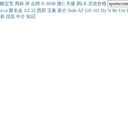
醒
定
竞
商
标
评
企
聘
D
360
B
搜
G
关健
易
LK
历史
价格
4.cn
聚名
金
XZ
22
西部
玉
集
新
介
Se
do
AF
GD
101
Dy
N
Re
Uni
表
信息
中介
知识