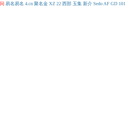
问
易名
易
名
4.cn
聚名
金
XZ
22
西部
玉
集
新
介
Se
do
AF
GD
101