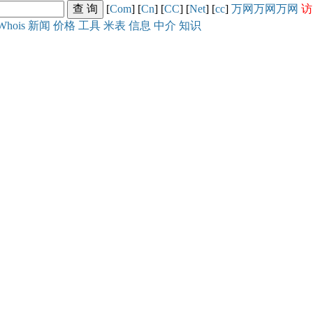
[
Com
] [
Cn
] [
CC
] [
Net
] [
cc
]
万网
万网
万网
访
Whois
新闻
价格
工具
米表
信息
中介
知识