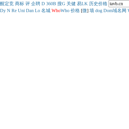
醒
定
竞
商
标
评
企
聘
D
360
B
搜
G
关健
易
LK
历史
价格
Dy
N
Re
Uni
Dan
Lo
名城
Who
Who
价格
[
微
]
墙
dog
Dom域名网