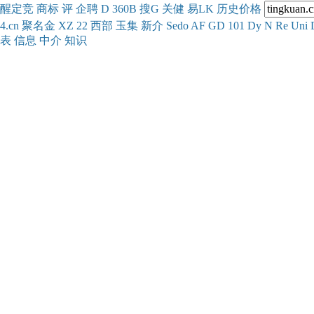
醒
定
竞
商
标
评
企
聘
D
360
B
搜
G
关健
易
LK
历史
价格
4.cn
聚名
金
XZ
22
西部
玉
集
新
介
Se
do
AF
GD
101
Dy
N
Re
Uni
表
信息
中介
知识