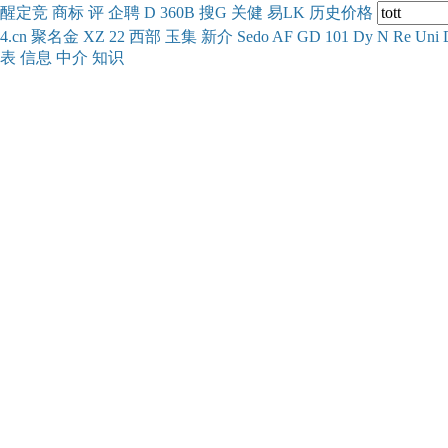
醒
定
竞
商
标
评
企
聘
D
360
B
搜
G
关健
易
LK
历史
价格
4.cn
聚名
金
XZ
22
西部
玉
集
新
介
Se
do
AF
GD
101
Dy
N
Re
Uni
表
信息
中介
知识