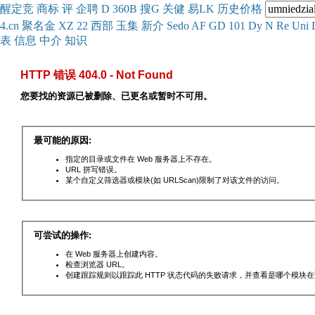
醒
定
竞
商
标
评
企
聘
D
360
B
搜
G
关健
易
LK
历史
价格
4.cn
聚名
金
XZ
22
西部
玉
集
新
介
Se
do
AF
GD
101
Dy
N
Re
Uni
表
信息
中介
知识