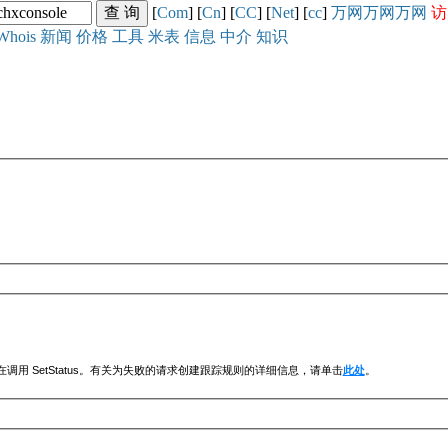
[
Com
] [
Cn
] [
CC
] [
Net
] [
cc
]
万网
万网
万网
访
Whois
新闻
价格
工具
米表
信息
中介
知识