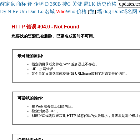
醒
定
竞
商
标
评
企
聘
D
360
B
搜
G
关健
易
LK
历史
价格
Dy
N
Re
Uni
Dan
Lo
名城
Who
Who
价格
[
微
]
墙
dog
Dom域名网