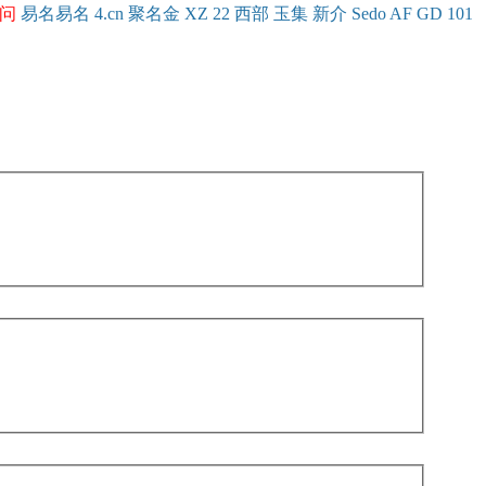
问
易名
易
名
4.cn
聚名
金
XZ
22
西部
玉
集
新
介
Se
do
AF
GD
101