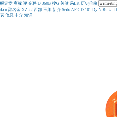
醒
定
竞
商
标
评
企
聘
D
360
B
搜
G
关健
易
LK
历史
价格
4.cn
聚名
金
XZ
22
西部
玉
集
新
介
Se
do
AF
GD
101
Dy
N
Re
Uni
表
信息
中介
知识