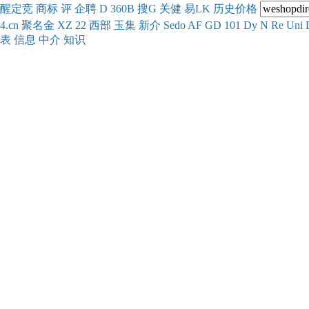
醒
定
竞
商
标
评
企
聘
D
360
B
搜
G
关健
易
LK
历史
价格
4.cn
聚名
金
XZ
22
西部
玉
集
新
介
Se
do
AF
GD
101
Dy
N
Re
Uni
表
信息
中介
知识