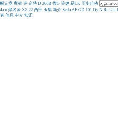
醒
定
竞
商
标
评
企
聘
D
360
B
搜
G
关健
易
LK
历史
价格
4.cn
聚名
金
XZ
22
西部
玉
集
新
介
Se
do
AF
GD
101
Dy
N
Re
Uni
表
信息
中介
知识