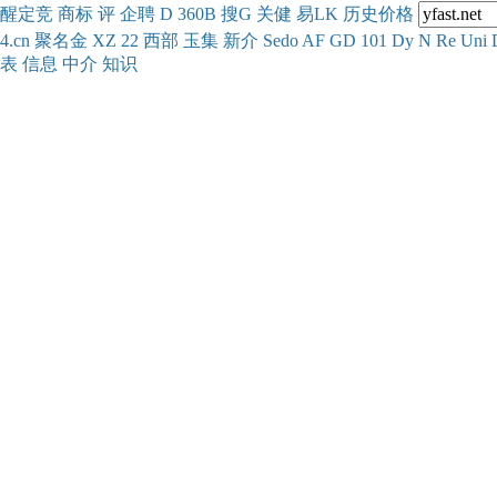
醒
定
竞
商
标
评
企
聘
D
360
B
搜
G
关健
易
LK
历史
价格
4.cn
聚名
金
XZ
22
西部
玉
集
新
介
Se
do
AF
GD
101
Dy
N
Re
Uni
表
信息
中介
知识