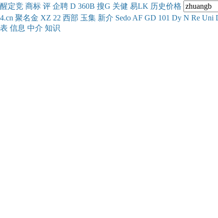
醒
定
竞
商
标
评
企
聘
D
360
B
搜
G
关健
易
LK
历史
价格
4.cn
聚名
金
XZ
22
西部
玉
集
新
介
Se
do
AF
GD
101
Dy
N
Re
Uni
表
信息
中介
知识