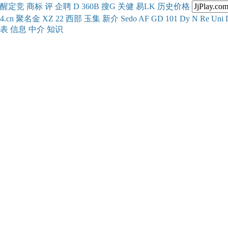
醒
定
竞
商
标
评
企
聘
D
360
B
搜
G
关健
易
LK
历史
价格
4.cn
聚名
金
XZ
22
西部
玉
集
新
介
Se
do
AF
GD
101
Dy
N
Re
Uni
表
信息
中介
知识